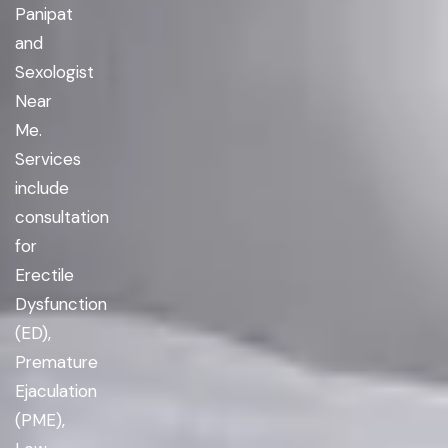
Panipat
and
Sexologist
Near
Me.
Services
include
consultation
for
Erectile
Dysfunction
(ED),
Premature
Ejaculation
(PME),