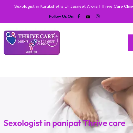
Sexologist in Kurukshetra Dr Jasneet Arora | Thrive Care Clini
Follow Us On:
Sexologist in panipat Thrive care